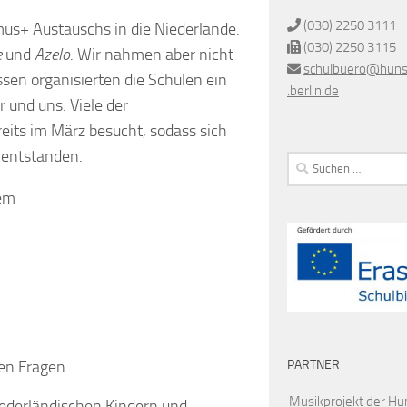
(030) 2250 3111
mus+ Austauschs in die Niederlande.
(030) 2250 3115
e
und
Azelo
. Wir nahmen aber nicht
schulbuero@huns
ssen organisierten die Schulen ein
.berlin
.de
und uns. Viele der
eits im März besucht, sodass sich
 entstanden.
Suchen
nach:
rem
PARTNER
en Fragen.
Musikprojekt der Hu
iederländischen Kindern und