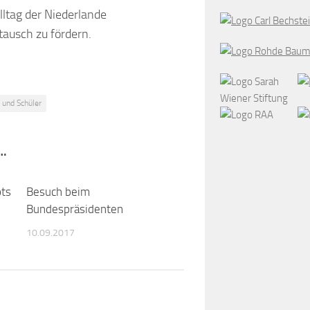
lltag der Niederlande
ausch zu fördern.
 und Schüler
…
ots
0
Besuch beim
0
Bundespräsidenten
10.09.2017