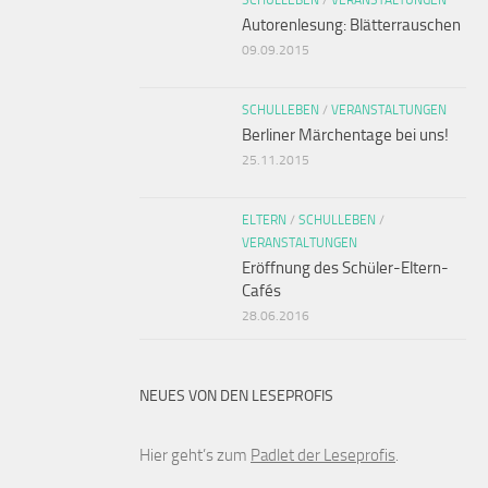
SCHULLEBEN
/
VERANSTALTUNGEN
Autorenlesung: Blätterrauschen
09.09.2015
SCHULLEBEN
/
VERANSTALTUNGEN
Berliner Märchentage bei uns!
25.11.2015
ELTERN
/
SCHULLEBEN
/
VERANSTALTUNGEN
Eröffnung des Schüler-Eltern-
Cafés
28.06.2016
NEUES VON DEN LESEPROFIS
Hier geht’s zum
Padlet der Leseprofis
.