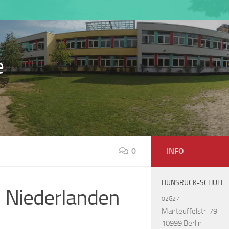
e
0
INFO
HUNSRÜCK-SCHULE
 Niederlanden
02G27
Manteuffelstr. 79
10999 Berlin