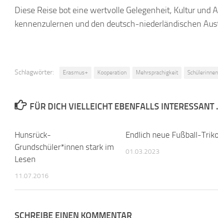
Diese Reise bot eine wertvolle Gelegenheit, Kultur und A
kennenzulernen und den deutsch-niederländischen Aust
Schlagwörter:
Erasmus+
Kooperation
Mehrsprachigkeit
Schülerinnen
FÜR DICH VIELLEICHT EBENFALLS INTERESSANT 
Hunsrück-
0
Endlich neue Fußball-Trik
Grundschüler*innen stark im
01.03.2023
Lesen
11.07.2016
SCHREIBE EINEN KOMMENTAR