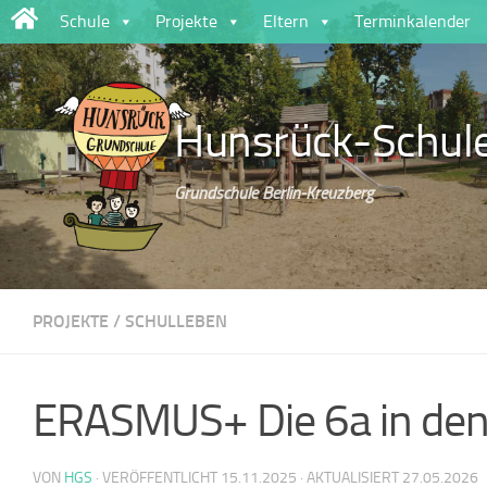
Schule
Projekte
Eltern
Terminkalender
Zum Inhalt springen
Hunsrück-Schul
Grundschule Berlin-Kreuzberg
PROJEKTE
/
SCHULLEBEN
ERASMUS+ Die 6a in den
VON
HGS
· VERÖFFENTLICHT
15.11.2025
· AKTUALISIERT
27.05.2026