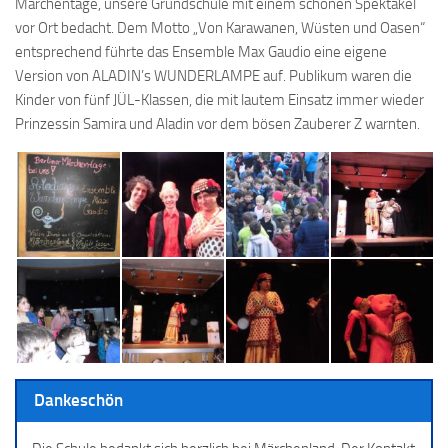
Märchentage, unsere Grundschule mit einem schönen Spektakel
vor Ort bedacht. Dem Motto „Von Karawanen, Wüsten und Oasen“
entsprechend führte das Ensemble Max Gaudio eine eigene
Version von ALADIN’s WUNDERLAMPE auf. Publikum waren die
Kinder von fünf JÜL-Klassen, die mit lautem Einsatz immer wieder
Prinzessin Samira und Aladin vor dem bösen Zauberer Z warnten.
Dankeschön