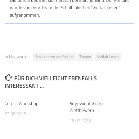
Die Schule bedankt sich herzlich bei Märchenland. Der Kontakt
wurde von dem Team der Schulbibliothek “Vielfalt Lesen”
aufgenommen.
Schlagwörter:
Schülerinnen und Schüler
Theater
Vielfalt Lesen
FÜR DICH VIELLEICHT EBENFALLS
INTERESSANT …
Comic-Workshop
0
6c gewinnt Video-
0
Wettbewerb
22.09.2019
19.07.2016