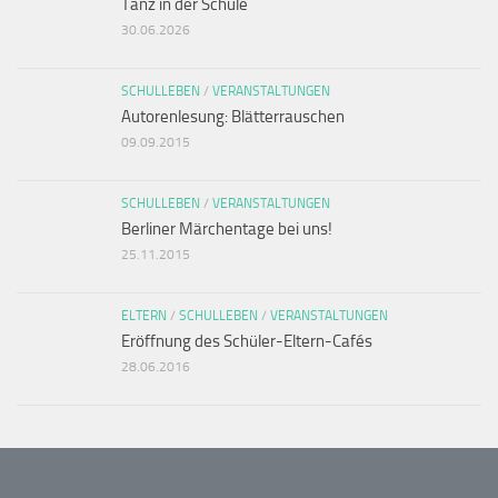
Tanz in der Schule
30.06.2026
SCHULLEBEN
/
VERANSTALTUNGEN
Autorenlesung: Blätterrauschen
09.09.2015
SCHULLEBEN
/
VERANSTALTUNGEN
Berliner Märchentage bei uns!
25.11.2015
ELTERN
/
SCHULLEBEN
/
VERANSTALTUNGEN
Eröffnung des Schüler-Eltern-Cafés
28.06.2016
NEUES VON DEN LESEPROFIS