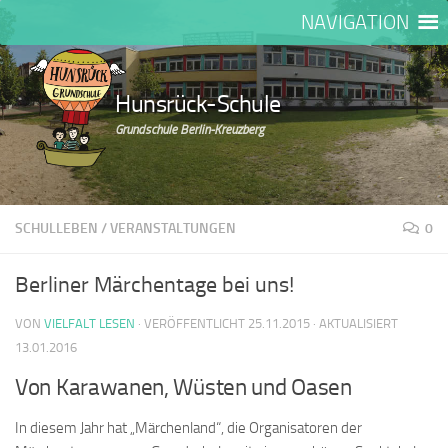
NAVIGATION
Zum Inhalt springen
Hunsrück-Schule
Grundschule Berlin-Kreuzberg
SCHULLEBEN
/
VERANSTALTUNGEN
0
Berliner Märchentage bei uns!
VON
VIELFALT LESEN
· VERÖFFENTLICHT
25.11.2015
· AKTUALISIERT
13.01.2016
Von Karawanen, Wüsten und Oasen
In diesem Jahr hat „Märchenland“, die Organisatoren der