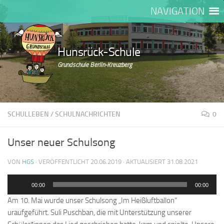
NAVIGATION
Zum Inhalt springen
Hunsrück-Schule
Grundschule Berlin-Kreuzberg
SCHULLEBEN
/
SCHULNACHRICHTEN
0
Unser neuer Schulsong
VON
HGS
· VERÖFFENTLICHT
20.06.2019
· AKTUALISIERT
31.08.2021
Audio-
00:00
00:00
Player
Am 10. Mai wurde unser Schulsong „Im Heißluftballon“
uraufgeführt. Suli Puschban, die mit Unterstützung unserer