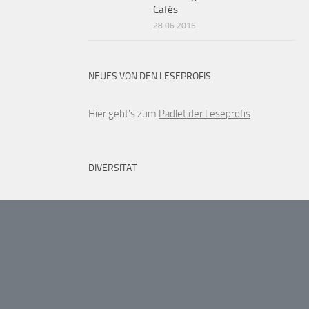
Cafés
28.06.2016
NEUES VON DEN LESEPROFIS
Hier geht’s zum
Padlet der Leseprofis
.
DIVERSITÄT
Hier geht’s zum
Padlet Diversität
.
SCHLAGWÖRTER
Basar
3. Hunsrück-Kunstwettbewerb
Bücher
Bildungspolitik
Birke79
Berufsorientierung