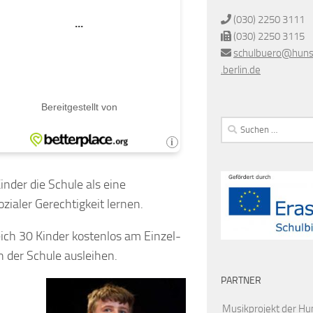
(030) 2250 3111
(030) 2250 3115
schulbuero@huns
.berlin
.de
Suchen
nach:
nder die Schule als eine
ialer Gerechtigkeit lernen.
ich 30 Kinder kostenlos am Einzel-
 der Schule ausleihen.
PARTNER
Musikprojekt der Hu