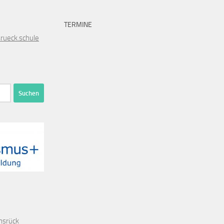
TERMINE
rueck
.schule
nsrück