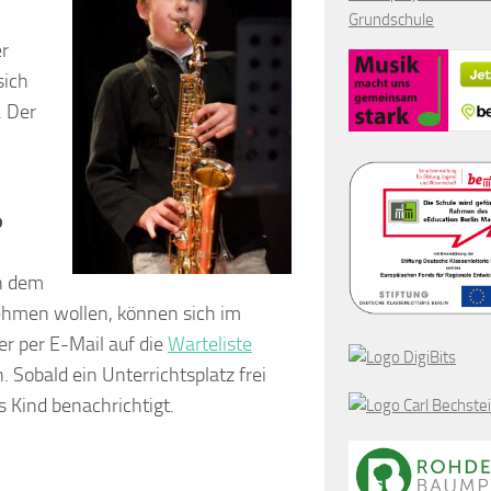
Grundschule
r
sich
. Der
?
an dem
nehmen wollen, können sich im
er per E-Mail auf die
Warteliste
. Sobald ein Unterrichtsplatz frei
s Kind benachrichtigt.