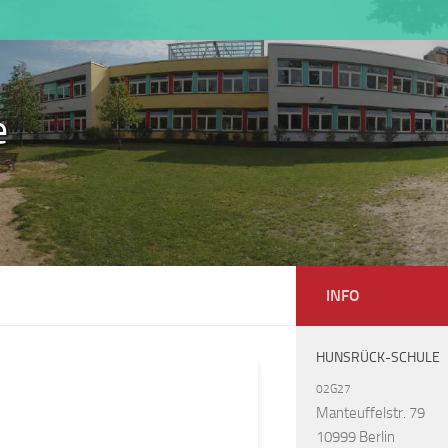
e
INFO
HUNSRÜCK-SCHULE
02G27
Manteuffelstr. 79
10999 Berlin