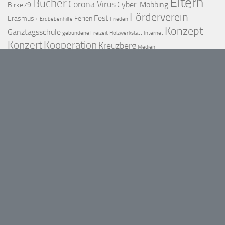
Eltern
Bücher
Corona Virus
Cyber-Mobbing
Birke79
Förderverein
Fest
Erasmus+
Ferien
Erdbebenhilfe
Frieden
Konzept
Ganztagsschule
gebundene Freizeit
Holzwerkstatt
Internet
Konzert
Kooperation
Kreuzberg
Medien
Musikprojekte
Mehrsprachigkeit
Musikalische Grundschule
Projekt
Nachhaltigkeit
Schulgarten
Pädagog*innen
Schulprogramm
Schüler-Eltern-Café
Schulsong
Schulmannschaft
Schülerinnen und Schüler
Tag der offenen Tür
Vielfalt
Umweltschule
Theater
Tanz in der Schule
Verkehrsberuhigung
Lesen
Vorlesen
Willkommensklassen
Wettbewerb
INFO
HUNSRÜCK-SCHULE
02G27