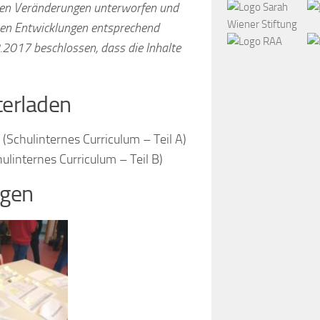
gen Veränderungen unterworfen und
uen Entwicklungen entsprechend
g zur Akzeptanz von Vielfalt
2017 beschlossen, dass die Inhalte
 Zusammenhängen und
erladen
(Schulinternes Curriculum – Teil A)
ulinternes Curriculum – Teil B)
hlechter (gender mainstreaming),
agen
stimmung, Gesundheitsförderung und