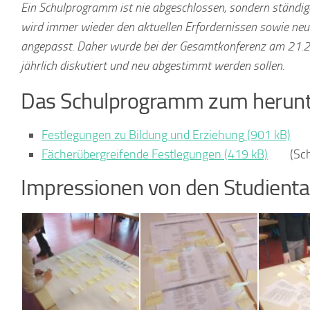
Ein Schulprogramm ist nie abgeschlossen, sondern ständi
wird immer wieder den aktuellen Erfordernissen sowie ne
Demokratiebildung, Gewaltprävention und Bildun
angepasst. Daher wurde bei der Gesamtkonferenz am 21.2.
(diversity)
jährlich diskutiert und neu abgestimmt werden sollen.
Nachhaltige Entwicklung, Lernen in globalen
Das Schulprogramm zum herunt
Verbraucherbildung
Verkehrserziehung und Mobilitätsbildung
Festlegungen zu Bildung und Erziehung
Berufs- & Studienorientierung
Fächerübergreifende Festlegungen
(Sch
(inter-)kulturelle Bildung und Europabildung
Gleichstellung und Gleichberechtigung der Gesc
Impressionen von den Studient
Sexualerziehung, Bildung für sexuelle Selbstbe
Bildung zur Akzeptanz von Vielfalt (diversity)