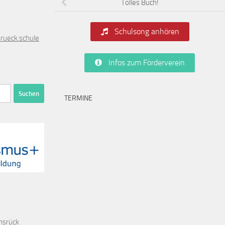
Tolles Buch!
Schulsong anhören
rueck
.schule
Infos zum Förderverein
TERMINE
nsrück