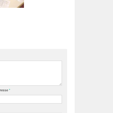
resse
*