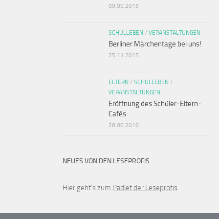
09.09.2015
SCHULLEBEN
/
VERANSTALTUNGEN
Berliner Märchentage bei uns!
25.11.2015
ELTERN
/
SCHULLEBEN
/
VERANSTALTUNGEN
Eröffnung des Schüler-Eltern-
Cafés
28.06.2016
NEUES VON DEN LESEPROFIS
Hier geht’s zum
Padlet der Leseprofis
.