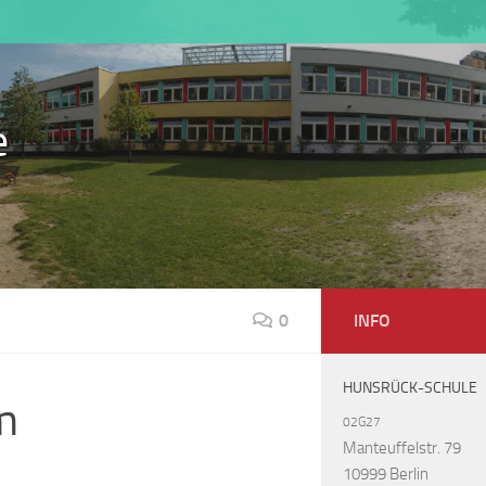
e
0
INFO
HUNSRÜCK-SCHULE
m
02G27
Manteuffelstr. 79
10999 Berlin