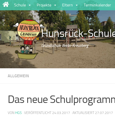
Schule
Projekte
Eltern
Terminkalender
Zum Inhalt springen
Hunsrück-Schul
Grundschule Berlin-Kreuzberg
ALLGEMEIN
Das neue Schulprogram
VON
HGS
· VERÖFFENTLICHT
24.03.2017
· AKTUALISIERT
27.07.2017