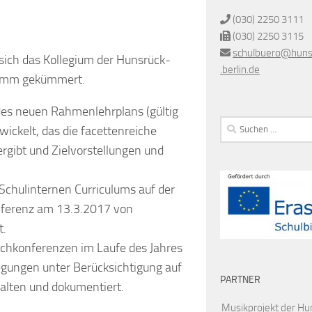
(030) 2250 3111
(030) 2250 3115
schulbuero@huns
sich das Kollegium der Hunsrück-
.berlin
.de
ramm gekümmert.
des neuen Rahmenlehrplans (gültig
Suchen
ickelt, das die facettenreiche
nach:
rgibt und Zielvorstellungen und
Schulinternen Curriculums auf der
nferenz am 13.3.2017 von
t.
chkonferenzen im Laufe des Jahres
egungen unter Berücksichtigung auf
PARTNER
alten und dokumentiert.
Musikprojekt der Hu