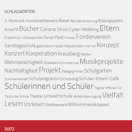
SCHLAGWÖRTER
Basar
3. Hunsrück-Kunstwettbewerb
Bildungspolitik
Berufsorientierung
Eltern
Bücher
Corona Virus
Cyber-Mobbing
Birke79
Förderverein
Fest
Erasmus+
Ferien
Erdbebenhilfe
Frieden
Konzept
Ganztagsschule
gebundene Freizeit
Holzwerkstatt
Internet
Konzert
Kooperation
Kreuzberg
Medien
Musikprojekte
Mehrsprachigkeit
Musikalische Grundschule
Projekt
Nachhaltigkeit
Schulgarten
Pädagog*innen
Schulprogramm
Schüler-Eltern-Café
Schulsong
Schulmannschaft
Schülerinnen und Schüler
Tag der offenen Tür
Vielfalt
Umweltschule
Theater
Tanz in der Schule
Verkehrsberuhigung
Lesen
Vorlesen
Willkommensklassen
Wettbewerb
INFO