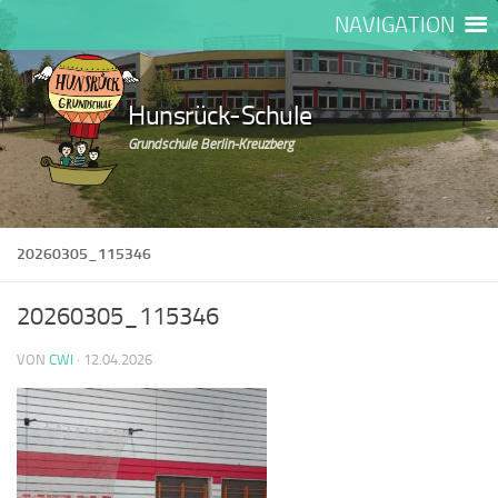
NAVIGATION
Zum Inhalt springen
Hunsrück-Schule
Grundschule Berlin-Kreuzberg
20260305_115346
20260305_115346
VON
CWI
·
12.04.2026