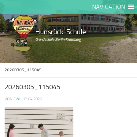
NAVIGATION
Zum Inhalt springen
Hunsrück-Schule
Grundschule Berlin-Kreuzberg
20260305_115045
20260305_115045
VON
CWI
·
12.04.2026