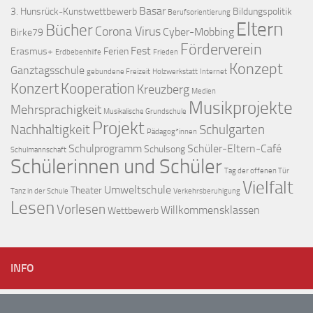
Basar
3. Hunsrück-Kunstwettbewerb
Bildungspolitik
Berufsorientierung
Eltern
Bücher
Corona Virus
Cyber-Mobbing
Birke79
Förderverein
Fest
Erasmus+
Ferien
Erdbebenhilfe
Frieden
Konzept
Ganztagsschule
gebundene Freizeit
Holzwerkstatt
Internet
Konzert
Kooperation
Kreuzberg
Medien
Musikprojekte
Mehrsprachigkeit
Musikalische Grundschule
Projekt
Nachhaltigkeit
Schulgarten
Pädagog*innen
Schulprogramm
Schüler-Eltern-Café
Schulsong
Schulmannschaft
Schülerinnen und Schüler
Tag der offenen Tür
Vielfalt
Umweltschule
Theater
Tanz in der Schule
Verkehrsberuhigung
Lesen
Vorlesen
Willkommensklassen
Wettbewerb
INFO
HUNSRÜCK-SCHULE